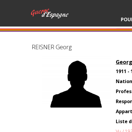
POU
REISNER Georg
Georg
1911 -
Nation
Profes
Respon
Appart
Liste 
Vu / 19