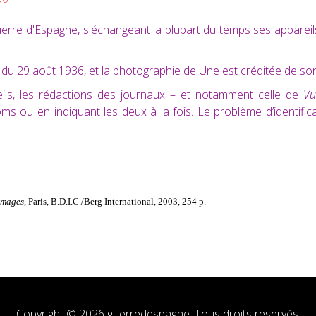
erre d'Espagne, s'échangeant la plupart du temps ses appareil
du 29 août 1936, et la photographie de Une est créditée de so
reils, les rédactions des journaux – et notamment celle de
V
oms ou en indiquant les deux à la fois. Le problème d’identific
’images
, Paris, B.D.I.C./Berg International, 2003, 254 p.
Copyright © 2026 guerredespagne. Tous droits reservés.