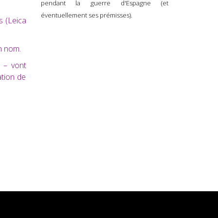
pendant la guerre d'Espagne (et
éventuellement ses prémisses).
s (Leica
n nom.
u
– vont
ation de